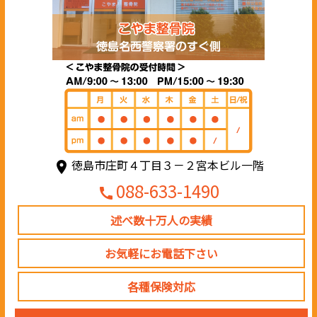
徳島市庄町４丁目３－２宮本ビル一階
place
088-633-1490
call
述べ数十万人の実績
お気軽にお電話下さい
各種保険対応