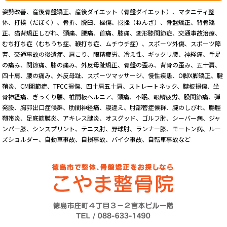
姿勢改善、産後骨盤矯正、産後ダイエット（骨盤ダイエット）、マタニティ整
体、打撲（だぼく）、骨折、脱臼、挫傷、捻挫（ねんざ）、骨盤矯正、背骨矯
正、猫背矯正しびれ、頭痛、腰痛、首痛、膝痛、変形膝関節症、交通事故治療、
むち打ち症（むちうち症、鞭打ち症、ムチウチ症）、スポーツ外傷、スポーツ障
害、交通事故の後遺症、肩こり、眼精疲労、冷え性、ギックリ腰、神経痛、手足
の痛み、関節痛、膝の痛み、外反母趾矯正、骨盤の歪み、背骨の歪み、五十肩、
四十肩、腰の痛み、外反母趾、スポーツマッサージ、慢性疾患、O脚X脚矯正、腱
鞘炎、CM関節症、TFCC損傷、四十肩五十肩、ストレートネック、腱板損傷、坐
骨神経痛、ぎっくり腰、椎間板ヘルニア、頭痛、不眠、眼精疲労、股関節痛、弾
発股、胸郭出口症候群、肋間神経痛、寝違え、肘部管症候群、腕のしびれ、腸脛
靱帯炎、足底筋膜炎、アキレス腱炎、オスグッド、ゴルフ肘、シーバー病、ジャ
ンパー膝、シンスプリント、テニス肘、野球肘、ランナー膝、モートン病、ルー
ズショルダー、自動車事故、自損事故、バイク事故、自転車事故など