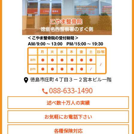
徳島市庄町４丁目３－２宮本ビル一階
place
088-633-1490
call
述べ数十万人の実績
お気軽にお電話下さい
各種保険対応