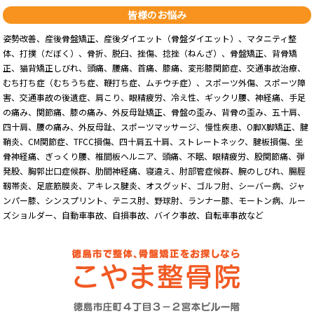
皆様のお悩み
姿勢改善、産後骨盤矯正、産後ダイエット（骨盤ダイエット）、マタニティ整
体、打撲（だぼく）、骨折、脱臼、挫傷、捻挫（ねんざ）、骨盤矯正、背骨矯
正、猫背矯正しびれ、頭痛、腰痛、首痛、膝痛、変形膝関節症、交通事故治療、
むち打ち症（むちうち症、鞭打ち症、ムチウチ症）、スポーツ外傷、スポーツ障
害、交通事故の後遺症、肩こり、眼精疲労、冷え性、ギックリ腰、神経痛、手足
の痛み、関節痛、膝の痛み、外反母趾矯正、骨盤の歪み、背骨の歪み、五十肩、
四十肩、腰の痛み、外反母趾、スポーツマッサージ、慢性疾患、O脚X脚矯正、腱
鞘炎、CM関節症、TFCC損傷、四十肩五十肩、ストレートネック、腱板損傷、坐
骨神経痛、ぎっくり腰、椎間板ヘルニア、頭痛、不眠、眼精疲労、股関節痛、弾
発股、胸郭出口症候群、肋間神経痛、寝違え、肘部管症候群、腕のしびれ、腸脛
靱帯炎、足底筋膜炎、アキレス腱炎、オスグッド、ゴルフ肘、シーバー病、ジャ
ンパー膝、シンスプリント、テニス肘、野球肘、ランナー膝、モートン病、ルー
ズショルダー、自動車事故、自損事故、バイク事故、自転車事故など